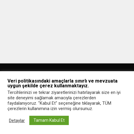
Veri politikasındaki amaçlarla sınırlı ve mevzuata
uygun şekilde çerez kullanmaktayız.
Tercihlerinizi ve tekrar ziyaretlerinizi hatırlayarak size en iyi
site deneyimi sağlamak amacıyla çerezlerden
Ana Sayfa
Gizlilik Politikası
İletişim
faydalanıyoruz. "Kabul Et" seçeneğine tıklayarak, TÜM
çerezlerin kullanımına izin vermiş olursunuz.
Copyright © 2020 Webmaster Blog
Detaylar
Tamam Kabul Et