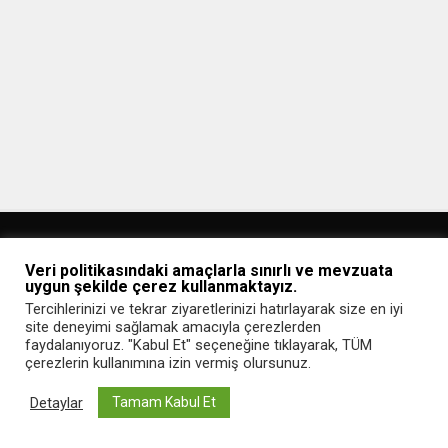
Veri politikasındaki amaçlarla sınırlı ve mevzuata
uygun şekilde çerez kullanmaktayız.
Tercihlerinizi ve tekrar ziyaretlerinizi hatırlayarak size en iyi
site deneyimi sağlamak amacıyla çerezlerden
Ana Sayfa
Gizlilik Politikası
İletişim
faydalanıyoruz. "Kabul Et" seçeneğine tıklayarak, TÜM
çerezlerin kullanımına izin vermiş olursunuz.
Copyright © 2020 Webmaster Blog
Detaylar
Tamam Kabul Et