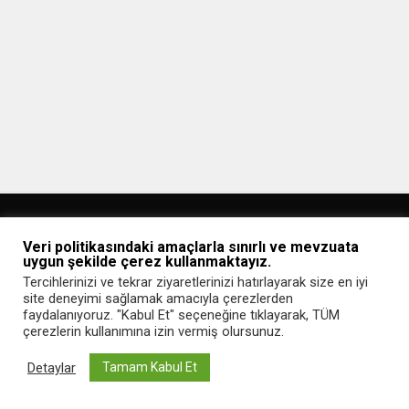
Veri politikasındaki amaçlarla sınırlı ve mevzuata
uygun şekilde çerez kullanmaktayız.
Tercihlerinizi ve tekrar ziyaretlerinizi hatırlayarak size en iyi
site deneyimi sağlamak amacıyla çerezlerden
Ana Sayfa
Gizlilik Politikası
İletişim
faydalanıyoruz. "Kabul Et" seçeneğine tıklayarak, TÜM
çerezlerin kullanımına izin vermiş olursunuz.
Copyright © 2020 Webmaster Blog
Detaylar
Tamam Kabul Et